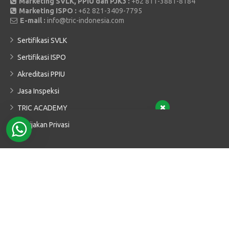
Marketing SVLK, PPIU dan PJK3 :
+62 811-3881-8184
Marketing ISPO :
+62 821-3409-7795
E-mail :
info@tric-indonesia.com
Sertifikasi SVLK
Sertifikasi ISPO
Tim suppot kami ada di sini untuk menjawab
Akreditasi PPIU
pertanyaan Anda. Tanya kami apa saja!
Jasa Inspeksi
TRIC ACADEMY
Ulil Abshor
Marketing
Kebijakan Privasi
Available
Angel
Anggota Asosiasi
Admin
Available
John
V-Legal
Available