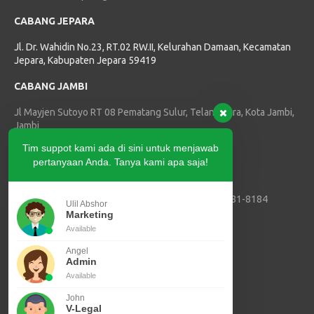
CABANG JEPARA
Jl. Dr. Wahidin No.23, RT.02 RW.II, Kelurahan Damaan, Kecamatan
Jepara, Kabupaten Jepara 59419
CABANG JAMBI
Jl Mayjen Sutoyo RT 08 Pematang Sulur, Telanaipura, Kota Jambi,
Jambi
Tim suppot kami ada di sini untuk menjawab
HUBUNGI KAMI
pertanyaan Anda. Tanya kami apa saja!
Telepon :
(0274) 2874179
Marketing SVLK, PPIU dan PJK3 :
+62 811-3881-8184
Ulil Abshor
Marketing ISPO :
+62 821-3409-7795
Marketing
E-mail :
info@tric-indonesia.com
Available
Angel
Sertifikasi SVLK
Admin
Sertifikasi ISPO
Available
John
Akreditasi PPIU
V-Legal