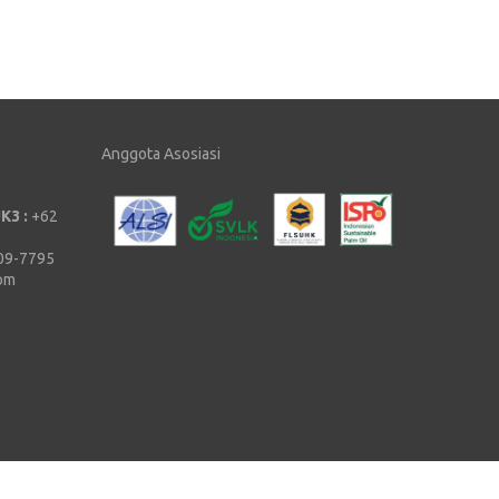
Anggota Asosiasi
K3 :
+62
09-7795
com