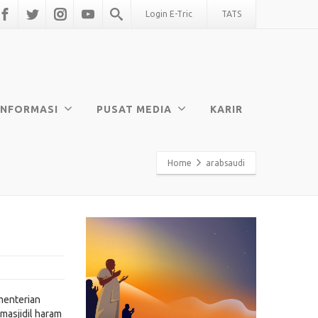
Login E-Tric
TATS
INFORMASI
PUSAT MEDIA
KARIR
Home
arabsaudi
menterian
 masjidil haram