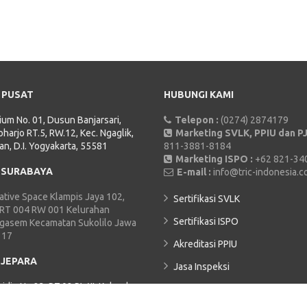
 PUSAT
HUBUNGI KAMI
rium No. 01, Dusun Banjarsari,
Telepon :
(0274) 2874179
harjo RT.5, RW.12, Kec. Ngaglik,
Marketing SVLK, PPIU dan PJ
an, D.I. Yogyakarta, 55581
811-3881-8184
Marketing ISPO :
+62 821-34
 SURABAYA
E-mail :
info@tric-indonesia.
tive Space Klampis Jaya 102,
Sertifikasi SVLK
 RT 004 RW 001 Kelurahan
Sertifikasi ISPO
Ngasem Kecamatan Sukolilo Jawa
117
Akreditasi PPIU
 JEPARA
Jasa Inspeksi
hidin No.23, RT.02 RW.II, Kelurahan
TRIC ACADEMY
Kecamatan Jepara, Kabupaten