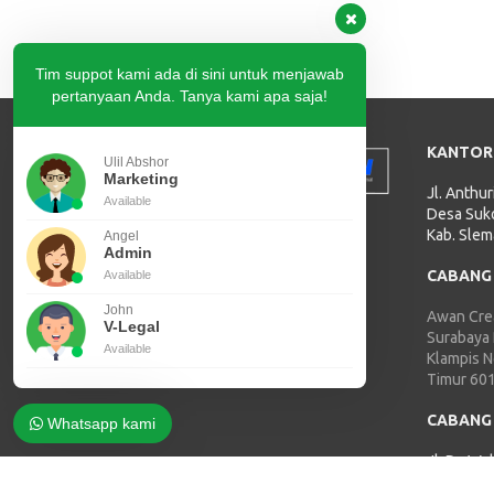
Tim suppot kami ada di sini untuk menjawab
pertanyaan Anda. Tanya kami apa saja!
KANTOR
Ulil Abshor
Marketing
Jl. Anthu
Available
Desa Suko
Kab. Slem
Angel
Admin
CABANG
Available
John
Awan Crea
V-Legal
Surabaya
Available
Klampis 
Timur 60
CABANG
Whatsapp kami
Jl. Dr. Wa
Damaan, 