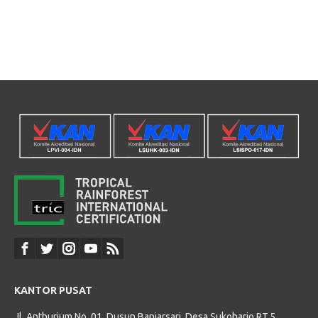
KANTOR PUSAT
Jl. Anthurium No. 01, Dusun Banjarsari, Desa Sukoharjo RT.5,