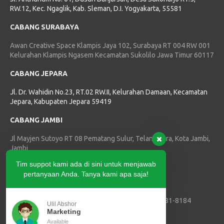
RW.12, Kec. Ngaglik, Kab. Sleman, D.I. Yogyakarta, 55581
CABANG SURABAYA
Awan Creative Space Klampis Jaya 102, Surabaya RT 004 RW 001
Kelurahan Klampis Ngasem Kecamatan Sukolilo Jawa Timur 60117
CABANG JEPARA
Jl. Dr. Wahidin No.23, RT.02 RW.II, Kelurahan Damaan, Kecamatan
Jepara, Kabupaten Jepara 59419
CABANG JAMBI
Jl Mayjen Sutoyo RT 08 Pematang Sulur, Telanaipura, Kota Jambi,
Jambi
Tim suppot kami ada di sini untuk menjawab
HUBUNGI KAMI
pertanyaan Anda. Tanya kami apa saja!
Telepon :
(0274) 2874179
Marketing SVLK, PPIU dan PJK3 :
+62 811-3881-8184
Ulil Abshor
Marketing ISPO :
+62 821-3409-7795
Marketing
E-mail :
info@tric-indonesia.com
Available