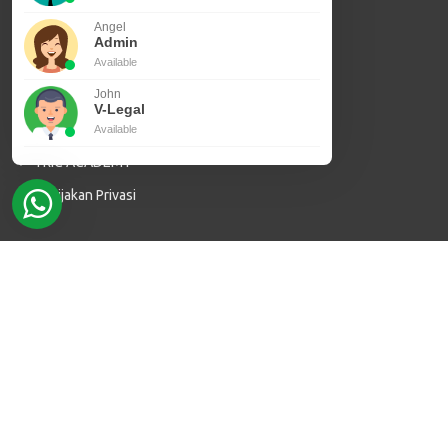
Angel
Sertifikasi SVLK
Admin
Sertifikasi ISPO
Available
John
Akreditasi PPIU
V-Legal
Jasa Inspeksi
Available
TRIC ACADEMY
Kebijakan Privasi
Anggota Asosiasi