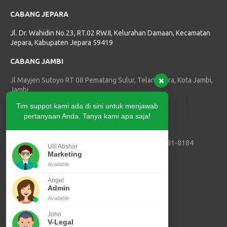
CABANG JEPARA
Jl. Dr. Wahidin No.23, RT.02 RW.II, Kelurahan Damaan, Kecamatan
Jepara, Kabupaten Jepara 59419
CABANG JAMBI
Jl Mayjen Sutoyo RT 08 Pematang Sulur, Telanaipura, Kota Jambi,
Jambi
Tim suppot kami ada di sini untuk menjawab
HUBUNGI KAMI
pertanyaan Anda. Tanya kami apa saja!
Telepon :
(0274) 2874179
Marketing SVLK, PPIU dan PJK3 :
+62 811-3881-8184
Ulil Abshor
Marketing ISPO :
+62 821-3409-7795
Marketing
E-mail :
info@tric-indonesia.com
Available
Angel
Sertifikasi SVLK
Admin
Sertifikasi ISPO
Available
John
Akreditasi PPIU
V-Legal