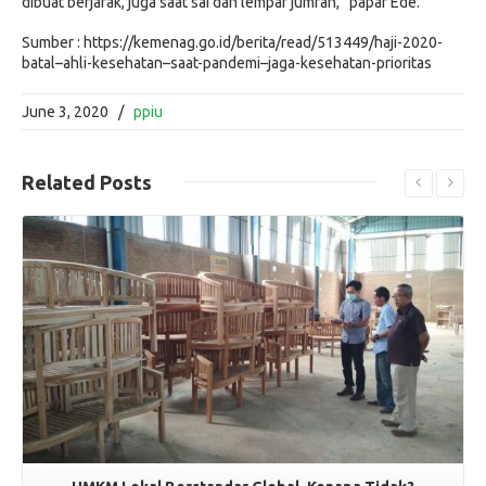
dibuat berjarak, juga saat sai dan lempar jumrah,” papar Ede.
Sumber : https://kemenag.go.id/berita/read/513449/haji-2020-
batal–ahli-kesehatan–saat-pandemi–jaga-kesehatan-prioritas
June 3, 2020
/
ppiu
Related
Posts
Read More