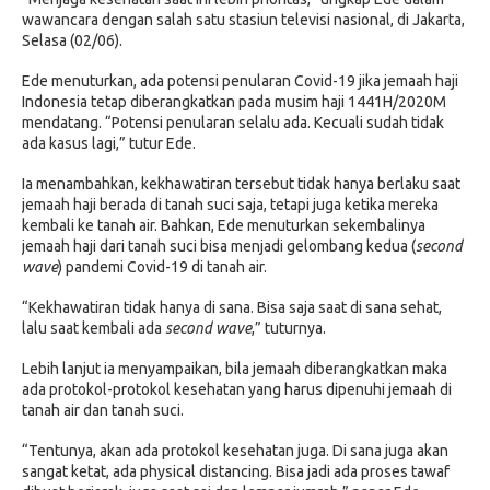
wawancara dengan salah satu stasiun televisi nasional, di Jakarta,
Selasa (02/06).
Ede menuturkan, ada potensi penularan Covid-19 jika jemaah haji
Indonesia tetap diberangkatkan pada musim haji 1441H/2020M
mendatang. “Potensi penularan selalu ada. Kecuali sudah tidak
ada kasus lagi,” tutur Ede.
Ia menambahkan, kekhawatiran tersebut tidak hanya berlaku saat
jemaah haji berada di tanah suci saja, tetapi juga ketika mereka
kembali ke tanah air. Bahkan, Ede menuturkan sekembalinya
jemaah haji dari tanah suci bisa menjadi gelombang kedua (
second
wave
) pandemi Covid-19 di tanah air.
“Kekhawatiran tidak hanya di sana. Bisa saja saat di sana sehat,
lalu saat kembali ada
second wave
,” tuturnya.
Lebih lanjut ia menyampaikan, bila jemaah diberangkatkan maka
ada protokol-protokol kesehatan yang harus dipenuhi jemaah di
tanah air dan tanah suci.
“Tentunya, akan ada protokol kesehatan juga. Di sana juga akan
sangat ketat, ada physical distancing. Bisa jadi ada proses tawaf