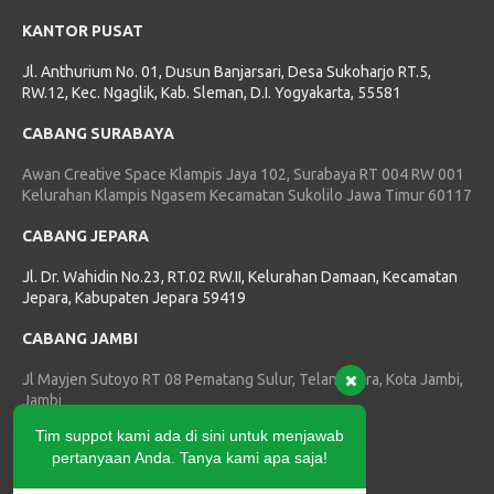
KANTOR PUSAT
Jl. Anthurium No. 01, Dusun Banjarsari, Desa Sukoharjo RT.5,
RW.12, Kec. Ngaglik, Kab. Sleman, D.I. Yogyakarta, 55581
CABANG SURABAYA
Awan Creative Space Klampis Jaya 102, Surabaya RT 004 RW 001
Kelurahan Klampis Ngasem Kecamatan Sukolilo Jawa Timur 60117
CABANG JEPARA
Jl. Dr. Wahidin No.23, RT.02 RW.II, Kelurahan Damaan, Kecamatan
Jepara, Kabupaten Jepara 59419
CABANG JAMBI
Jl Mayjen Sutoyo RT 08 Pematang Sulur, Telanaipura, Kota Jambi,
Jambi
Tim suppot kami ada di sini untuk menjawab
HUBUNGI KAMI
pertanyaan Anda. Tanya kami apa saja!