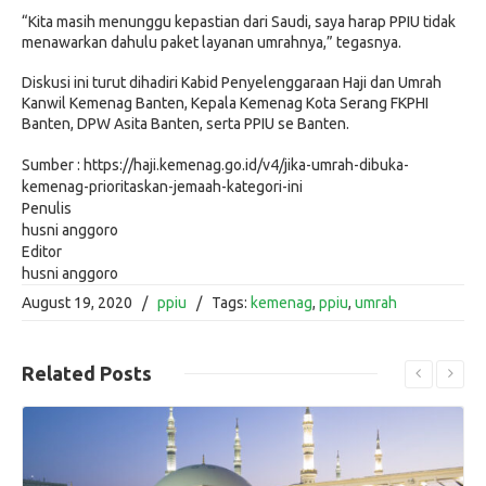
“Kita masih menunggu kepastian dari Saudi, saya harap PPIU tidak
menawarkan dahulu paket layanan umrahnya,” tegasnya.
Diskusi ini turut dihadiri Kabid Penyelenggaraan Haji dan Umrah
Kanwil Kemenag Banten, Kepala Kemenag Kota Serang FKPHI
Banten, DPW Asita Banten, serta PPIU se Banten.
Sumber : https://haji.kemenag.go.id/v4/jika-umrah-dibuka-
kemenag-prioritaskan-jemaah-kategori-ini
Penulis
husni anggoro
Editor
husni anggoro
August 19, 2020
/
ppiu
/
Tags:
kemenag
,
ppiu
,
umrah
Related
Posts
Read More