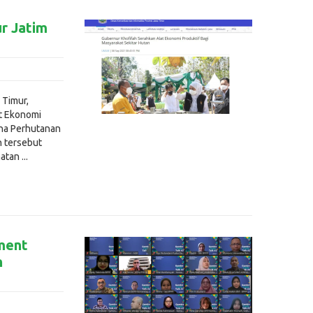
r Jatim
 Timur,
at Ekonomi
aha Perhutanan
n tersebut
tan ...
ment
n