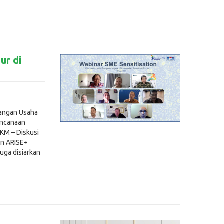
ur di
mbangan Usaha
encanaan
KM – Diskusi
an ARISE+
uga disiarkan