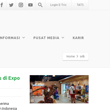
Login E-Tric
TATS
INFORMASI
PUSAT MEDIA
KARIR
Home
svlk
s di Expo
nerima
n Indonesia