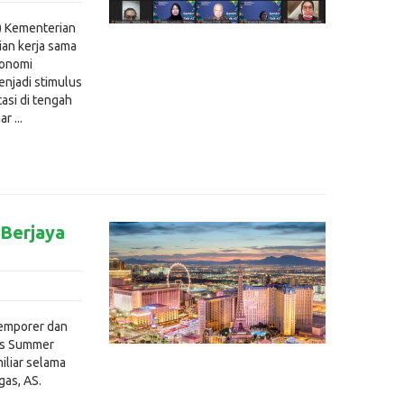
) Kementerian
an kerja sama
konomi
njadi stimulus
asi di tengah
 ...
 Berjaya
temporer dan
gas Summer
iliar selama
gas, AS.