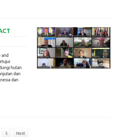
FACT
e and
etujui
dungi hutan
njutan dan
onesia dan
5
Next