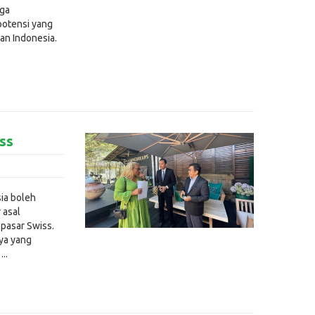
aga
potensi yang
tan Indonesia.
iss
sia boleh
 asal
 pasar Swiss.
nya yang
..