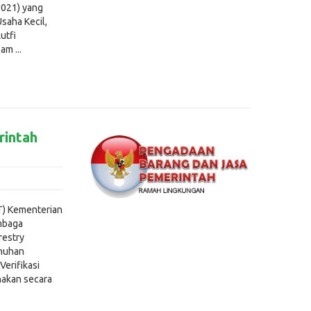
2021) yang
saha Kecil,
utfi
m ...
rintah
T) Kementerian
mbaga
restry
enuhan
erifikasi
nakan secara