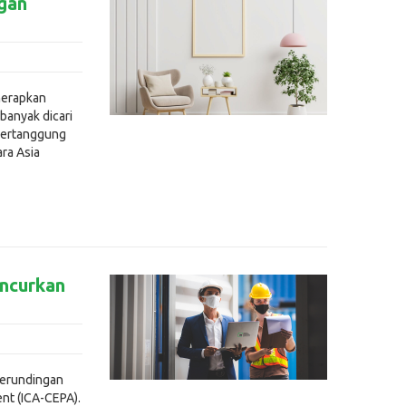
gan
enerapkan
 banyak dicari
 bertanggung
ara Asia
uncurkan
perundingan
nt (ICA-CEPA).