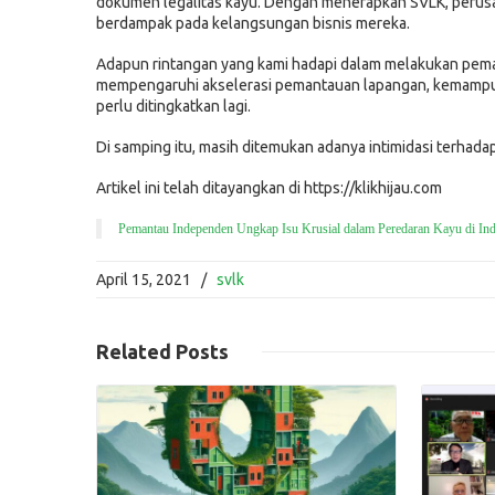
dokumen legalitas kayu. Dengan menerapkan SVLK, perusahaa
berdampak pada kelangsungan bisnis mereka.
Adapun rintangan yang kami hadapi dalam melakukan pema
mempengaruhi akselerasi pemantauan lapangan, kemampu
perlu ditingkatkan lagi.
Di samping itu, masih ditemukan adanya intimidasi terhada
Artikel ini telah ditayangkan di https://klikhijau.com
Pemantau Independen Ungkap Isu Krusial dalam Peredaran Kayu di Ind
April 15, 2021
/
svlk
Read More
Related
Posts