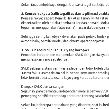
Selain itu, pembeli kayu dengan transaksi legal sulit dije
2. Konsesi rakyat: Dalih legalitas dan legitimasi prak
Konsesi rakyat seperti Pemilik Hak Atas Tanah (PHAT) atau 
dimanfaatkan oleh pelaku pembalak liar dan pemalsu doku
legitimasi menggunakan ‘atas nama’ masyarakat dengan mel
Sehingga sering kali obyek dikenakan pada pelaku tinda
aktor dibalik, pemilik modal, dan oknum aparat penjamin.
3. SVLK berdiri di pilar TUK yang keropos
Pemautau Independen menemukan SVLK dengan riwayat tuju
menghasilkan yang sebaliknya.
SVLK sebagai sistem verifikasi independen tidak boleh dib
Justru fokus utama dalam hal ini seharusnya memperbaiki p
tidak berdiri pada tata usaha kayu yang keropos karena man
Dampak SVLK dan tantangan
Sejauh ini para pemantau independen menilai bahwa SVLK 
pemegang sertifikat terhadap peraturan tentang tata kelo
Selain itu, beberapa perusahaan yang dipantau saat ini be