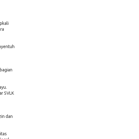
pkali
ra
enyentuh
ebagian
ayu.
gar SVLK
zin dan
itas