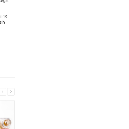
legal
d-19
sih
Read More