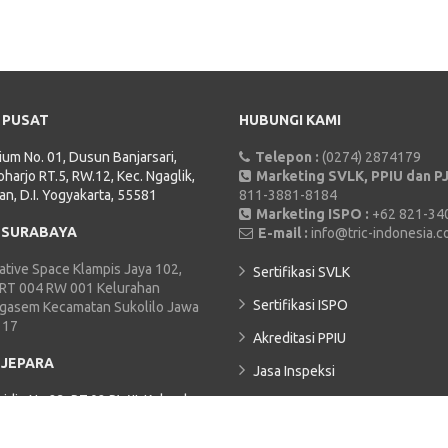
 PUSAT
HUBUNGI KAMI
rium No. 01, Dusun Banjarsari,
Telepon :
(0274) 2874179
harjo RT.5, RW.12, Kec. Ngaglik,
Marketing SVLK, PPIU dan PJ
an, D.I. Yogyakarta, 55581
811-3881-8184
Marketing ISPO :
+62 821-34
 SURABAYA
E-mail :
info@tric-indonesia.
tive Space Klampis Jaya 102,
Sertifikasi SVLK
 RT 004 RW 001 Kelurahan
Sertifikasi ISPO
Ngasem Kecamatan Sukolilo Jawa
117
Akreditasi PPIU
 JEPARA
Jasa Inspeksi
hidin No.23, RT.02 RW.II, Kelurahan
TRIC ACADEMY
Kecamatan Jepara, Kabupaten
Kebijakan Privasi
9419