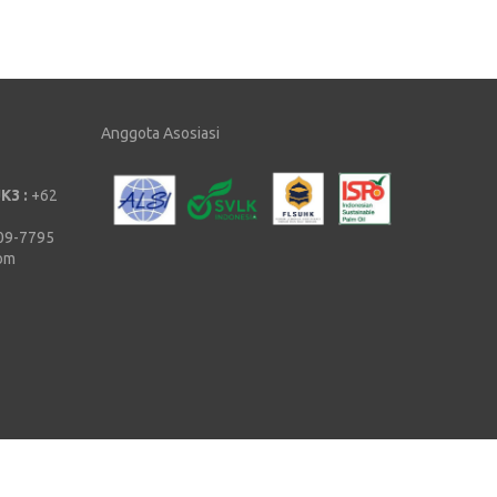
Anggota Asosiasi
K3 :
+62
09-7795
com