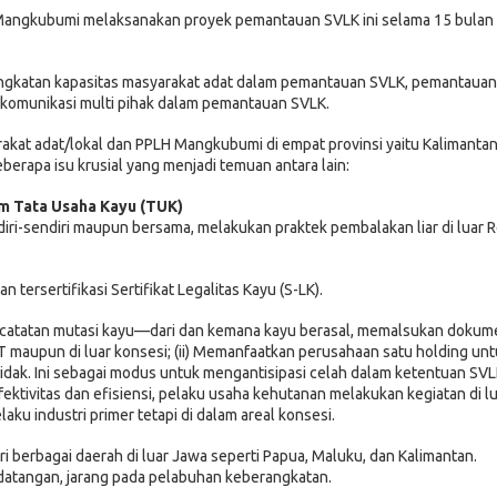
angkubumi melaksanakan proyek pemantauan SVLK ini selama 15 bulan 
eningkatan kapasitas masyarakat adat dalam pemantauan SVLK, pemantauan
g komunikasi multi pihak dalam pemantauan SVLK.
akat adat/lokal dan PPLH Mangkubumi di empat provinsi yaitu Kalimanta
berapa isu krusial yang menjadi temuan antara lain:
 Tata Usaha Kayu (TUK)
diri-sendiri maupun bersama, melakukan praktek pembalakan liar di luar 
n tersertifikasi Sertifikat Legalitas Kayu (S-LK).
asi catatan mutasi kayu—dari dan kemana kayu berasal, memalsukan doku
T maupun di luar konsesi; (ii) Memanfaatkan perusahaan satu holding un
k. Ini sebagai modus untuk mengantisipasi celah dalam ketentuan SVL
fektivitas dan efisiensi, pelaku usaha kehutanan melakukan kegiatan di lu
u industri primer tetapi di dalam areal konsesi.
ari berbagai daerah di luar Jawa seperti Papua, Maluku, dan Kalimantan.
atangan, jarang pada pelabuhan keberangkatan.