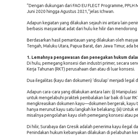
“Dengan dukungan dari FAO EU FLEGT Programme, PPLH M
Juni 2020 hingga Agustus 2021,”jelas Ichwan.
Adapun kegiatan yang dilakukan sejauh ini antara lain p
berbasis masyarakat adat dari hulu ke hilir dan mendoron
Berdasarkan hasil pemantauan yang dilakukan oleh masyar
Tengah, Maluku Utara, Papua Barat, dan Jawa Timur, ada be
1. Lemahnya pengawasan dan penegakan hukum dalam
Di hulu, pemegang konsesi dan industri primer, secara sen
Kerja Tahunan (RKT) perusahaan dan atau di luar konsesi.
Dua ilegalitas (kayu dan dokumen) ‘disulap’ menjadi legal da
Adapun cara-cara yang dilakukan antara lain: (i) Manipul
untuk mengelabuhi praktek pembalakan liar baik di luar RK
mengkreasikan dokumen kayu—dokumen bergerak, kayu tida
hanya merunut kayu satu langkah ke belakang; (iii) Untuk e
misalnya pengolahan kayu oleh pemegang konsesi atau pelak
Di hilir, Surabaya dan Gresik adalah penerima kayu ilegal d
Penindakan hukum kebanyakan dilakukan di pelabuhan ked