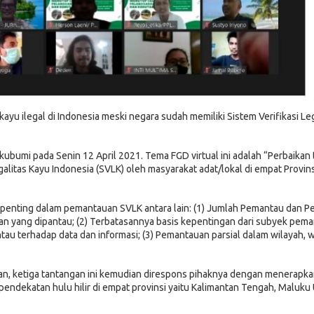
 ilegal di Indonesia meski negara sudah memiliki Sistem Verifikasi Leg
kubumi pada Senin 12 April 2021. Tema FGD virtual ini adalah “Perbaikan 
alitas Kayu Indonesia (SVLK) oleh masyarakat adat/lokal di empat Provins
enting dalam pemantauan SVLK antara lain: (1) Jumlah Pemantau dan P
n yang dipantau; (2) Terbatasannya basis kepentingan dari subyek pema
au terhadap data dan informasi; (3) Pemantauan parsial dalam wilayah, 
 ketiga tantangan ini kemudian direspons pihaknya dengan menerapk
ndekatan hulu hilir di empat provinsi yaitu Kalimantan Tengah, Maluku 