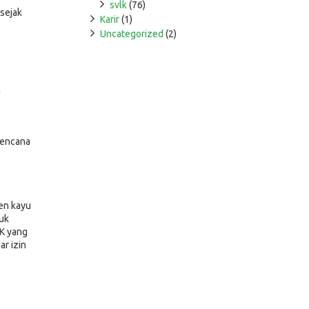
svlk
(76)
sejak
Karir
(1)
Uncategorized
(2)
n
Rencana
men kayu
tuk
K yang
ar izin