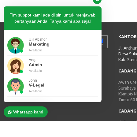
Tim suppot kami ada di sini untuk menjawab
pertanyaan Anda. Tanya kami apa saja!
KANTOR
Ulil Abshor
Marketing
Jl. Anthu
Available
Desa Suko
Kab. Slem
Angel
Admin
CABANG
Available
John
Awan Crea
V-Legal
Surabaya
Available
Klampis 
Timur 60
CABANG
Whatsapp kami
Jl. Dr. Wa
Damaan, 
Jepara 5