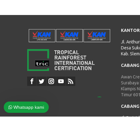
Tim suppot kami ada di sini untuk menjawab
pertanyaan Anda. Tanya kami apa saja!
KANTOR
Ulil Abshor
Marketing
Jl. Anthu
Available
Desa Suko
Kab. Slem
Angel
Admin
CABANG
Available
John
Awan Crea
V-Legal
Surabaya
Available
Klampis 
Timur 60
CABANG
Whatsapp kami
Jl. Dr. Wa
Damaan, 
Jepara 5