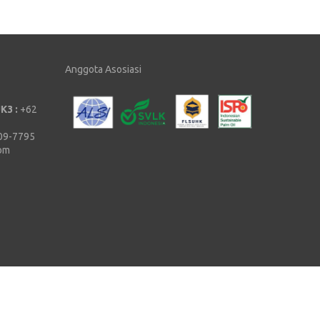
Anggota Asosiasi
K3 :
+62
09-7795
com