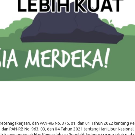
etenagakerjaan, dan PAN-RB No. 375, 01, dan 01 Tahun 2022 tentang P
dan PAN-RB No. 963, 03, dan 04 Tahun 2021 tentang Hari Libur Nasional 
uk memperingati Hari Kemerdekaan Republik Indoensia yang jatuh pada 