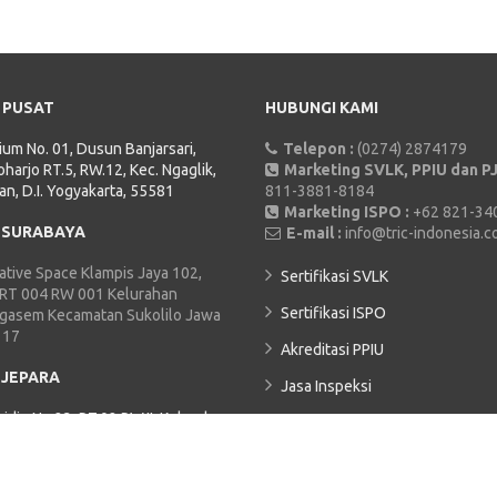
 PUSAT
HUBUNGI KAMI
rium No. 01, Dusun Banjarsari,
Telepon :
(0274) 2874179
harjo RT.5, RW.12, Kec. Ngaglik,
Marketing SVLK, PPIU dan PJ
an, D.I. Yogyakarta, 55581
811-3881-8184
Marketing ISPO :
+62 821-34
 SURABAYA
E-mail :
info@tric-indonesia.
tive Space Klampis Jaya 102,
Sertifikasi SVLK
 RT 004 RW 001 Kelurahan
Sertifikasi ISPO
Ngasem Kecamatan Sukolilo Jawa
117
Akreditasi PPIU
 JEPARA
Jasa Inspeksi
hidin No.23, RT.02 RW.II, Kelurahan
TRIC ACADEMY
Kecamatan Jepara, Kabupaten
Kebijakan Privasi
9419