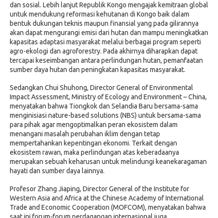
dan sosial. Lebih lanjut Republik Kongo mengajak kemitraan global
untuk mendukung reformasi kehutanan di Kongo baik dalam
bentuk dukungan teknis maupun finansial yang pada gilirannya
akan dapat mengurangi emisi dari hutan dan mampu meningkatkan
kapasitas adaptasi masyarakat melalui berbagai program seperti
agro-ekologi dan agroforestry. Pada akhirnya diharapkan dapat
tercapai keseimbangan antara perlindungan hutan, pemanfaatan
sumber daya hutan dan peningkatan kapasitas masyarakat.
Sedangkan Chui Shuhong, Director General of Environmental
Impact Assessment, Ministry of Ecology and Environment – China,
menyatakan bahwa Tiongkok dan Selandia Baru bersama-sama
menginisiasi nature-based solutions (NBS) untuk bersama-sama
para pihak agar mengoptimalkan peran ekosistem dalam
menangani masalah perubahan iklim dengan tetap
mempertahankan kepentingan ekonomi. Terkait dengan
ekosistem rawan, maka perlindungan atas keberadaanya
merupakan sebuah keharusan untuk melindungi keanekaragaman
hayati dan sumber daya lainnya.
Profesor Zhang Jiaping, Director General of the Institute for
Western Asia and Africa at the Chinese Academy of International
Trade and Economic Cooperation (MOFCOM), menyatakan bahwa
saat ini forum-forum perdagangan internasional juga