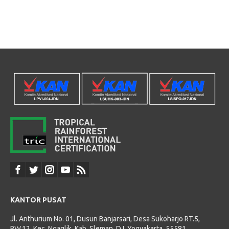
KANTOR PUSAT
Jl. Anthurium No. 01, Dusun Banjarsari, Desa Sukoharjo RT.5,
RW.12, Kec. Ngaglik, Kab. Sleman, D.I. Yogyakarta, 55581