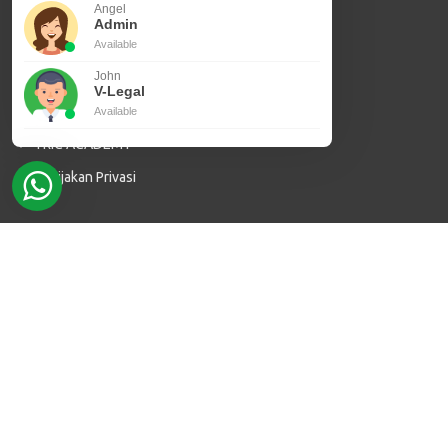
Angel
Sertifikasi SVLK
Admin
Sertifikasi ISPO
Available
John
Akreditasi PPIU
V-Legal
Jasa Inspeksi
Available
TRIC ACADEMY
Kebijakan Privasi
Anggota Asosiasi