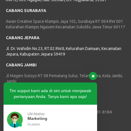
CABANG SURABAYA
Awan Creative Space Klampis Jaya 102, Surabaya RT 004 RW 001
Kelurahan Klampis Ngasem Kecamatan Sukolilo Jawa Timur 60117
CABANG JEPARA
Jl. Dr. Wahidin No.23, RT.02 RW.II, Kelurahan Damaan, Kecamatan
Jepara, Kabupaten Jepara 59419
CABANG JAMBI
Jl Mayjen Sutoyo RT 08 Pematang Sulur, Telanaipura, Kota Jambi,
Jambi
Tim suppot kami ada di sini untuk menjawab
HUBUNGI KAMI
pertanyaan Anda. Tanya kami apa saja!
Telepon :
(0274) 2874179
Marketing SVLK, PPIU dan PJK3 :
+62 811-3881-8184
Ulil Abshor
Marketing ISPO :
+62 821-3409-7795
Marketing
E-mail :
info@tric-indonesia.com
Available