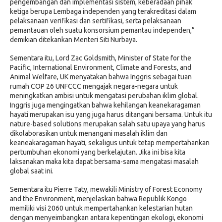
pengembangan dan implementasi sistem, keberadaan pihak
ketiga berupa Lembaga independen yang terakreditasi dalam
pelaksanaan verifikasi dan sertifikasi, serta pelaksanaan
pemantauan oleh suatu konsorsium pemantau independen,”
demikian ditekankan Menteri Siti Nurbaya.
Sementara itu, Lord Zac Goldsmith, Minister of State for the
Pacific, International Environment, Climate and Forests, and
Animal Welfare, UK menyatakan bahwa Inggris sebagai tuan
rumah COP 26 UNFCCC mengajak negara-negara untuk
meningkatkan ambisi untuk mengatasi perubahan iklim global.
Inggris juga mengingatkan bahwa kehilangan keanekaragaman
hayati merupakan isu yang juga harus ditangani bersama. Untuk itu
nature-based solutions merupakan salah satu upaya yang harus
dikolaborasikan untuk menangani masalah iklim dan
keaneakaragaman hayati, sekaligus untuk tetap mempertahankan
pertumbuhan ekonomi yang berkelajutan. Jika ini bisa kita
laksanakan maka kita dapat bersama-sama mengatasi masalah
global saat ini.
Sementara itu Pierre Taty, mewakili Ministry of Forest Economy
and the Environment, menjelaskan bahwa Republik Kongo
memiliki visi 2060 untuk mempertahankan kelestarian hutan
dengan menyeimbangkan antara kepentingan ekologi, ekonomi