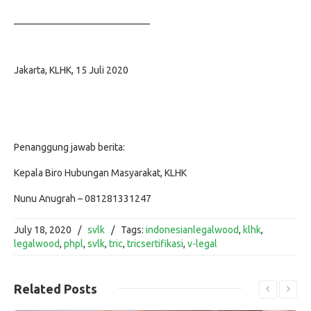
____________________________
Jakarta, KLHK, 15 Juli 2020
Penanggung jawab berita:
Kepala Biro Hubungan Masyarakat, KLHK
Nunu Anugrah – 081281331247
July 18, 2020
/
svlk
/
Tags:
indonesianlegalwood
,
klhk
,
legalwood
,
phpl
,
svlk
,
tric
,
tricsertifikasi
,
v-legal
Related
Posts
Read More