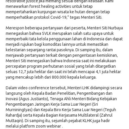
restorative justice jika memang sesuai dengan keadaan. Kami
menawarkan forest healing activities untuk tetap
mempertahankan kunjungan wisata ke hutan dengan tetap
memperhatikan protokol Covid-19,” tegas Menteri Siti.
Merespon beberapa pertanyaan dari peserta, Menteri Siti Nurbaya
menegaskan bahwa SVLK merupakan salah satu upaya untuk
memperbaiki tata kelola penggunaan lahan di Indonesia dan dapat
menjadi rujukan bagi komoditas lainnya untuk memastikan
kelestarian sepanjang rantai pasoknya. Di samping itu, dalam
menjawab pertanyaan terkait dengan pengentasan kemiskinan,
Menteri Siti menegaskan bahwa Indonesia saat ini melakukaan
percepatan program perhutanan sosial yang telah ditargetkan
seluas 12,7 juta hektar dan saat ini telah mencapai 4,1 juta hektar
yang mencakup lebih dari 800.000 kepala keluarga.
Dalam video conference tersebut, Menteri LHK didampingi secara
langsung oleh Kepala Badan Penelitian, Pengembangan dan
Inovasi (Agus Justianto), Tenaga Ahli Menteri Bidang Kebijakan
Pengembangan Jaringan Kerja Sama Luar Negeri (Sri
Murniningtyas) dan Kepala Biro Kerja Sama Luar Negeri (Teguh
Rahardja) serta Kepala Bagian Kerjasama Multilateral (Zahrul
Muttaqin). Di samping itu, sejumlah pejabat KLHK juga hadir
melalui platform zoom webinar .