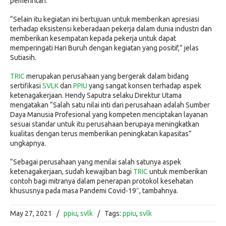
pemerintah.
“Selain itu kegiatan ini bertujuan untuk memberikan apresiasi
terhadap eksistensi keberadaan pekerja dalam dunia industri dan
memberikan kesempatan kepada pekerja untuk dapat
memperingati Hari Buruh dengan kegiatan yang positif,” jelas
Sutiasih.
TRIC
merupakan perusahaan yang bergerak dalam bidang
sertifikasi
SVLK
dan
PPIU
yang sangat konsen terhadap aspek
ketenagakerjaan. Hendy Saputra selaku Direktur Utama
mengatakan “Salah satu nilai inti dari perusahaan adalah Sumber
Daya Manusia Profesional yang kompeten menciptakan layanan
sesuai standar untuk itu perusahaan berupaya meningkatkan
kualitas dengan terus memberikan peningkatan kapasitas”
ungkapnya.
“Sebagai perusahaan yang menilai salah satunya aspek
ketenagakerjaan, sudah kewajiban bagi
TRIC
untuk memberikan
contoh bagi mitranya dalam penerapan protokol kesehatan
khususnya pada masa Pandemi Covid-19″, tambahnya.
May 27, 2021
/
ppiu
,
svlk
/
Tags:
ppiu
,
svlk