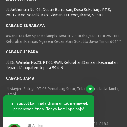
Jl. Anthurium No. 01, Dusun Banjarsari, Desa Sukoharjo RT.5,
RW.12, Kec. Ngaglik, Kab. Sleman, D.I. Yogyakarta, 55581
CABANG SURABAYA
Awan Creative Space Klampis Jaya 102, Surabaya RT 004 RW 001
Kelurahan Klampis Ngasem Kecamatan Sukolilo Jawa Timur 60117
CABANG JEPARA
Jl. Dr. Wahidin No.23, RT.02 RW.II, Kelurahan Damaan, Kecamatan
Jepara, Kabupaten Jepara 59419
CABANG JAMBI
Jl Mayjen Sutoyo RT 08 Pematang Sulur, Telanaipura, Kota Jambi,
Jambi
Tim suppot kami ada di sini untuk menjawab
HUBUNGI KAMI
pertanyaan Anda. Tanya kami apa saja!
Telepon :
(0274) 2874179
Marketing SVLK, PPIU dan PJK3 :
+62 811-3881-8184
Ulil Abshor