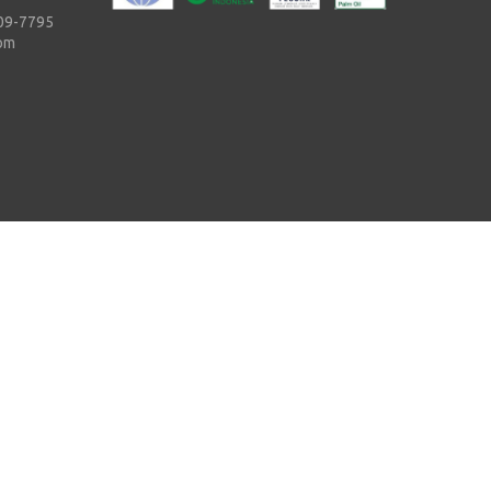
09-7795
com