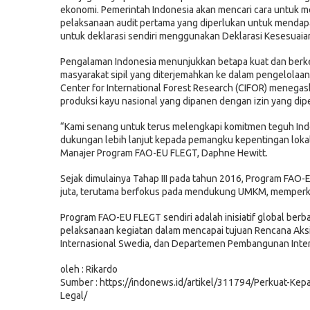
ekonomi. Pemerintah Indonesia akan mencari cara untuk
pelaksanaan audit pertama yang diperlukan untuk mendapatka
untuk deklarasi sendiri menggunakan Deklarasi Kesesuaian
Pengalaman Indonesia menunjukkan betapa kuat dan berkel
masyarakat sipil yang diterjemahkan ke dalam pengelolaan
Center for International Forest Research (CIFOR) menegas
produksi kayu nasional yang dipanen dengan izin yang dip
“Kami senang untuk terus melengkapi komitmen teguh Ind
dukungan lebih lanjut kepada pemangku kepentingan lokal p
Manajer Program FAO-EU FLEGT, Daphne Hewitt.
Sejak dimulainya Tahap III pada tahun 2016, Program FAO-
juta, terutama berfokus pada mendukung UMKM, memperk
Program FAO-EU FLEGT sendiri adalah inisiatif global be
pelaksanaan kegiatan dalam mencapai tujuan Rencana Aks
Internasional Swedia, dan Departemen Pembangunan Intern
oleh : Rikardo
Sumber : https://indonews.id/artikel/311794/Perkuat-K
Legal/