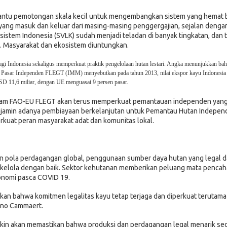
ntu pemotongan skala kecil untuk mengembangkan sistem yang hemat b
u yang masuk dan keluar dari masing-masing penggergajian, sejalan denga
f sistem Indonesia (SVLK) sudah menjadi teladan di banyak tingkatan, dan 
. Masyarakat dan ekosistem diuntungkan.
 Indonesia sekaligus memperkuat praktik pengelolaan hutan lestari. Angka menunjukkan ba
u Pasar Independen FLEGT (IMM) menyebutkan pada tahun 2013, nilai ekspor kayu Indonesia
USD 11,6 miliar, dengan UE menguasai 9 persen pasar.
ogram FAO-EU FLEGT akan terus memperkuat pemantauan independen yan
 menjamin adanya pembiayaan berkelanjutan untuk Pemantau Hutan Indepen
uat peran masyarakat adat dan komunitas lokal.
n pola perdagangan global, penggunaan sumber daya hutan yang legal 
kelola dengan baik. Sektor kehutanan memberikan peluang mata pencah
konomi pasca COVID 19.
n bahwa komitmen legalitas kayu tetap terjaga dan diperkuat terutama
uno Cammaert.
kin akan memastikan bahwa produksi dan perdagangan legal menarik se