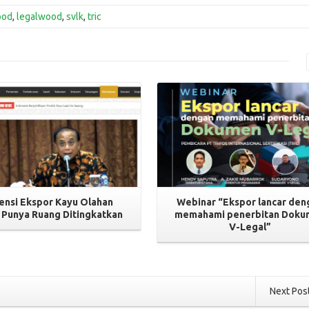
ood
,
legalwood
,
svlk
,
tric
Read More
Read More
ensi Ekspor Kayu Olahan
Webinar “Ekspor lancar den
 Punya Ruang Ditingkatkan
memahami penerbitan Dok
V-Legal”
Next Pos