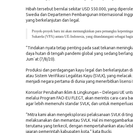
Hibah tersebut bernilai sekitar USD 550.000, yang dipero
Swedia dan Departemen Pembangunan Internasional Inggr
yang berkelanjutan dan legal.
Proyek-proyek baru ini akan memungkinkan para pemangku kepentingan s
Sukarela (VPA) antara UE-Indonesia, yang ditandatangani sebagai ba
“Tindakan nyata tetap penting pada saat tekanan mening
daya hutan di tengah pandemi global yang sedang berlang
Jum`at (7/8/20).
Produksi dan perdagangan kayu legal dan berkelanjutan di
atau Sistem Verifikasi Legalitas Kayu (SVLK), yang melacak
menjadi negara pertama di dunia yang menerbitkan lisensi
Konselor Perubahan Iklim & Lingkungan – Delegasi UE unt
melalui Program FAO-EU FLEGT, akan merintis cara-cara b
agar lebih memenuhi standar SVLK, dan untuk memperluas
“Mitra kami akan mengeksplorasi pelaksanaan SVLK di ti
melaksanakan dan memantau SVLK. Hal ini menggambarkan 
terutama yang terkecil, dengan mempertahankan atau lebih
jajaran pemerintah kabupaten kota,” kata Bucki.