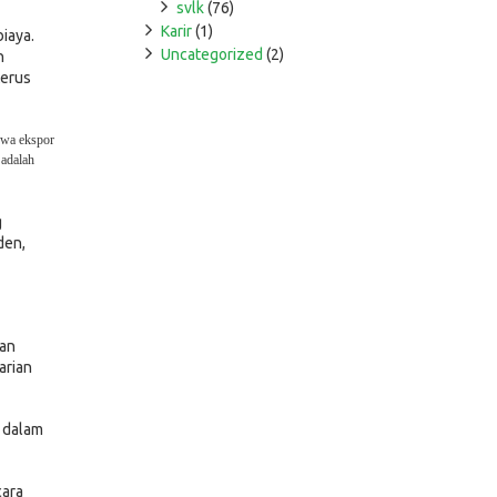
svlk
(76)
Karir
(1)
iaya.
Uncategorized
(2)
n
terus
hwa ekspor
 adalah
g
den,
dan
arian
 dalam
cara