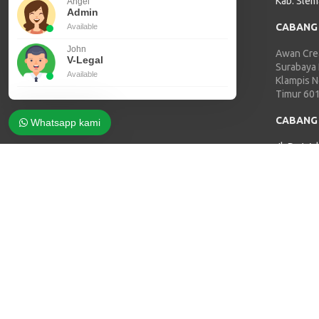
Kab. Slem
Angel
Admin
CABANG
Available
John
Awan Crea
V-Legal
Surabaya
Available
Klampis 
Timur 60
CABANG
Whatsapp kami
Jl. Dr. Wa
Damaan, 
Jepara 5
CABANG
Jl Mayjen
Telanaipu