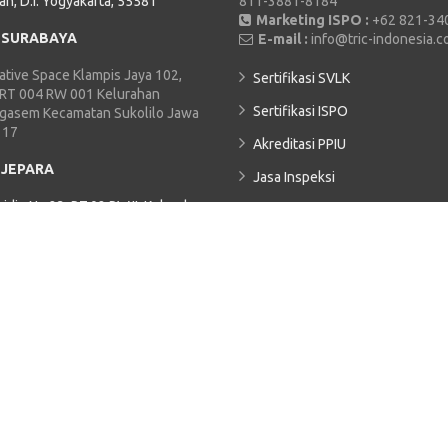
an, D.I. Yogyakarta, 55581
811-3881-8184
Marketing ISPO :
+62 821-34
 SURABAYA
E-mail :
info@tric-indonesia.
tive Space Klampis Jaya 102,
Sertifikasi SVLK
 RT 004 RW 001 Kelurahan
Sertifikasi ISPO
Ngasem Kecamatan Sukolilo Jawa
117
Akreditasi PPIU
 JEPARA
Jasa Inspeksi
hidin No.23, RT.02 RW.II, Kelurahan
TRIC ACADEMY
Kecamatan Jepara, Kabupaten
Kebijakan Privasi
9419
 JAMBI
 Sutoyo RT 08 Pematang Sulur,
ra, Kota Jambi, Jambi