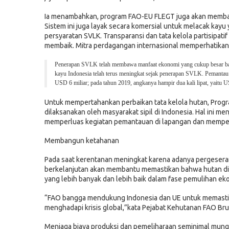
Ia menambahkan, program FAO-EU FLEGT juga akan memba
Sistem ini juga layak secara komersial untuk melacak kay
persyaratan SVLK. Transparansi dan tata kelola partisipati
membaik. Mitra perdagangan internasional memperhatikan
Penerapan SVLK telah membawa manfaat ekonomi yang cukup besar bagi
kayu Indonesia telah terus meningkat sejak penerapan SVLK. Pemanta
USD 6 miliar; pada tahun 2019, angkanya hampir dua kali lipat, yaitu 
Untuk mempertahankan perbaikan tata kelola hutan, Pr
dilaksanakan oleh masyarakat sipil di Indonesia. Hal ini
memperluas kegiatan pemantauan di lapangan dan memperk
Membangun ketahanan
Pada saat kerentanan meningkat karena adanya pergesera
berkelanjutan akan membantu memastikan bahwa hutan di
yang lebih banyak dan lebih baik dalam fase pemulihan e
“FAO bangga mendukung Indonesia dan UE untuk memastika
menghadapi krisis global,”kata Pejabat Kehutanan FAO Br
Menjaga biaya produksi dan pemeliharaan seminimal mung