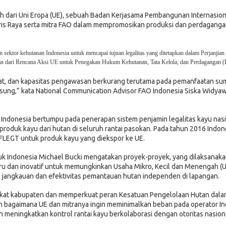
leh dari Uni Eropa (UE), sebuah Badan Kerjasama Pembangunan Internasion
is Raya serta mitra FAO dalam mempromosikan produksi dan perdaganga
ektor kehutanan Indonesia untuk mencapai tujuan legalitas yang ditetapkan dalam Perjanjian
gian dari Rencana Aksi UE untuk Penegakan Hukum Kehutanan, Tata Kelola, dan Perdagangan
kat, dan kapasitas pengawasan berkurang terutama pada pemanfaatan su
sung,” kata National Communication Advisor FAO Indonesia Siska Widyaw
 Indonesia bertumpu pada penerapan sistem penjamin legalitas kayu nasi
 produk kayu dari hutan di seluruh rantai pasokan. Pada tahun 2016 Indon
 FLEGT untuk produk kayu yang diekspor ke UE.
uk Indonesia Michael Bucki mengatakan proyek-proyek, yang dilaksanak
aru dan inovatif untuk memungkinkan Usaha Mikro, Kecil dan Menengah 
 jangkauan dan efektivitas pemantauan hutan independen di lapangan.
ngkat kabupaten dan memperkuat peran Kesatuan Pengelolaan Hutan dal
bagaimana UE dan mitranya ingin meminimalkan beban pada operator In
 meningkatkan kontrol rantai kayu berkolaborasi dengan otoritas nasion