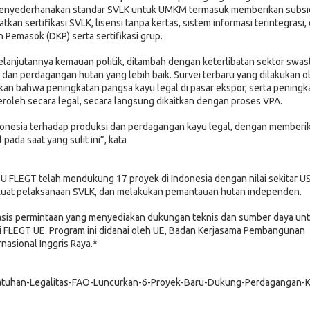
 menyederhanakan standar SVLK untuk UMKM termasuk memberikan subsi
n sertifikasi SVLK, lisensi tanpa kertas, sistem informasi terintegrasi,
 Pemasok (DKP) serta sertifikasi grup.
anjutannya kemauan politik, ditambah dengan keterlibatan sektor swas
 dan perdagangan hutan yang lebih baik. Survei terbaru yang dilakukan o
kan bahwa peningkatan pangsa kayu legal di pasar ekspor, serta peningk
eroleh secara legal, secara langsung dikaitkan dengan proses VPA.
onesia terhadap produksi dan perdagangan kayu legal, dengan memberi
ada saat yang sulit ini”, kata
EU FLEGT telah mendukung 17 proyek di Indonesia dengan nilai sekitar U
uat pelaksanaan SVLK, dan melakukan pemantauan hutan independen.
rbasis permintaan yang menyediakan dukungan teknis dan sumber daya un
i FLEGT UE. Program ini didanai oleh UE, Badan Kerjasama Pembangunan
asional Inggris Raya.*
epatuhan-Legalitas-FAO-Luncurkan-6-Proyek-Baru-Dukung-Perdagangan-