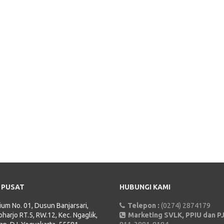
 PUSAT
HUBUNGI KAMI
rium No. 01, Dusun Banjarsari,
Telepon :
(0274) 2874179
harjo RT.5, RW.12, Kec. Ngaglik,
Marketing SVLK, PPIU dan PJ