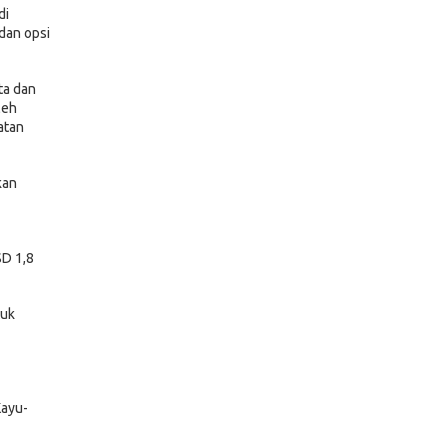
di
 dan opsi
ta dan
leh
atan
kan
SD 1,8
tuk
Kayu-