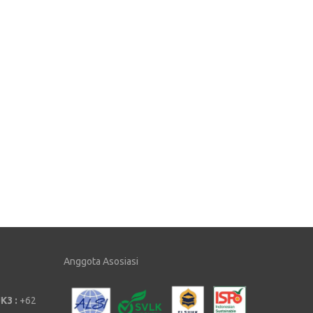
Anggota Asosiasi
K3 :
+62